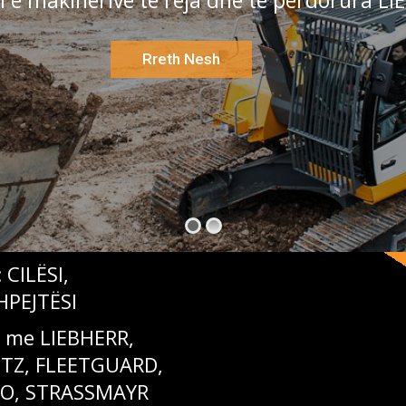
n e makinerive të reja dhe të përdorura L
Rreth Nesh
 CILËSI,
HPEJTËSI
e me LIEBHERR,
Z, FLEETGUARD,
O, STRASSMAYR