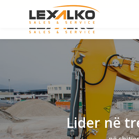
Lexalko Shqiperi-Kosove
+355 674099037 | +3
Lider në t