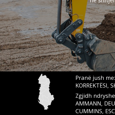
në shitje
Pranë jush me:
KORREKTËSI, S
Zgjidh ndrysh
AMMANN, DEUT
CUMMINS, ESC