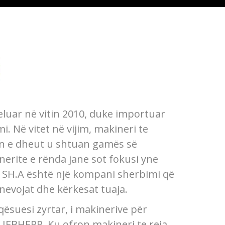
luar në vitin 2010, duke importuar
i. Në vitet në vijim, makineri te
n e dheut u shtuan gamës së
erite e rënda jane sot fokusi yne
 SH.A është një kompani sherbimi që
 nevojat dhe kërkesat tuaja.
ësuesi zyrtar, i makinerive për
IEBHERR. Ku ofron makineri te reja