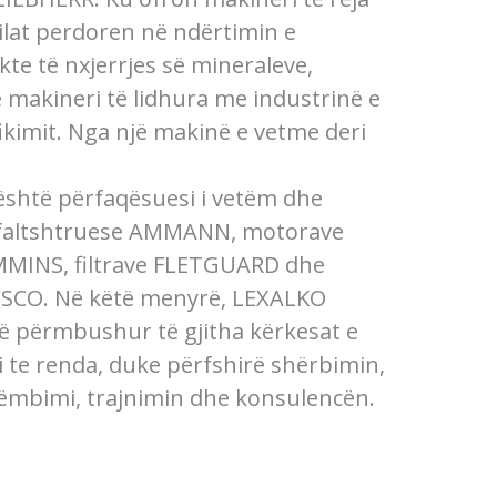
cilat perdoren në ndërtimin e
kte të nxjerrjes së mineraleve,
 makineri të lidhura me industrinë e
ikimit. Nga një makinë e vetme deri
është përfaqësuesi i vetëm dhe
asfaltshtruese AMMANN, motorave
MINS, filtrave FLETGUARD dhe
ESCO. Në këtë menyrë, LEXALKO
të përmbushur të gjitha kërkesat e
i te renda, duke përfshirë shërbimin,
ëmbimi, trajnimin dhe konsulencën.