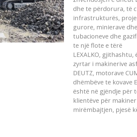
dhe te përdorura, të 
infrastrukturës, proje
gurore, minierave dhe
tubacioneve dhe gazif
te një flote e tërë
LEXALKO, gjithashtu, 
zyrtar i makinerive 
DEUTZ, motorave CUM
dhëmbëve te kovave 
është në gjëndje për 
klientëve për makiner
mirëmbajtjen, pjesë k