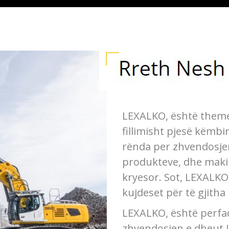
LEXALKO, është theme
fillimisht pjesë këmbim
rënda per zhvendosje
produkteve, dhe makin
kryesor. Sot, LEXALKO
kujdeset për të gjitha
LEXALKO, është perfaq
zhvendosjen e dheut L