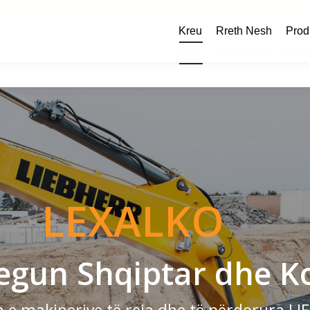
83 43 770 333
Kreu
Rreth Nesh
Prod
Kreu
Rreth Nesh
Prod
LEXALKO
regun Shqiptar dhe K