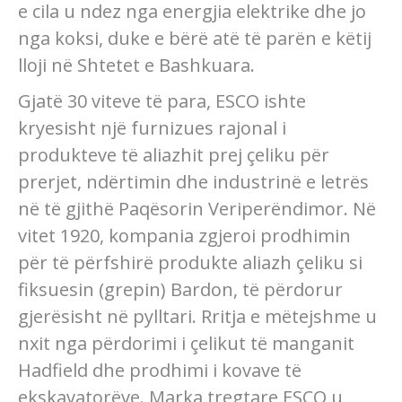
e cila u ndez nga energjia elektrike dhe jo
nga koksi, duke e bërë atë të parën e këtij
lloji në Shtetet e Bashkuara.
Gjatë 30 viteve të para, ESCO ishte
kryesisht një furnizues rajonal i
produkteve të aliazhit prej çeliku për
prerjet, ndërtimin dhe industrinë e letrës
në të gjithë Paqësorin Veriperëndimor. Në
vitet 1920, kompania zgjeroi prodhimin
për të përfshirë produkte aliazh çeliku si
fiksuesin (grepin) Bardon, të përdorur
gjerësisht në pylltari. Rritja e mëtejshme u
nxit nga përdorimi i çelikut të manganit
Hadfield dhe prodhimi i kovave të
ekskavatorëve. Marka tregtare ESCO u