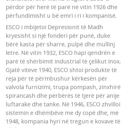
përdor për herë të parë në vitin 1926 dhe
përfundimisht u bë emri i ri i kompanisë.
ESCO i mbijetoi Depresionit të Madh
kryesisht si një fonderi për punë, duke
bërë kasta për sharre, pulpë dhe mullinj
letre. Në vitin 1932, ESCO hapi qendrën e
parë të shërbimit industrial të çelikut inox.
Gjatë viteve 1940, ESCO shtoi produkte të
reja për të përmbushur kërkesën për
valvola furnizimi, trupa pompash, zinxhirë
spirancash dhe përbërës të tjerë për anije
luftarake dhe tanke. Në 1946, ESCO zhvilloi
sistemin e dhëmbëve me dy copë dhe, më
1948, kompania hyri në tregun e kovave të