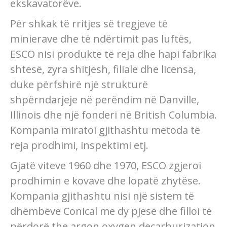
ekskavatorëve.
Për shkak të rritjes së tregjeve të
minierave dhe të ndërtimit pas luftës,
ESCO nisi produkte të reja dhe hapi fabrika
shtesë, zyra shitjesh, filiale dhe licensa,
duke përfshirë një strukturë
shpërndarjeje në perëndim në Danville,
Illinois dhe një fonderi në British Columbia.
Kompania miratoi gjithashtu metoda të
reja prodhimi, inspektimi etj.
Gjatë viteve 1960 dhe 1970, ESCO zgjeroi
prodhimin e kovave dhe lopatë zhytëse.
Kompania gjithashtu nisi një sistem të
dhëmbëve Conical me dy pjesë dhe filloi të
përdorë the argon oxygen decarburization