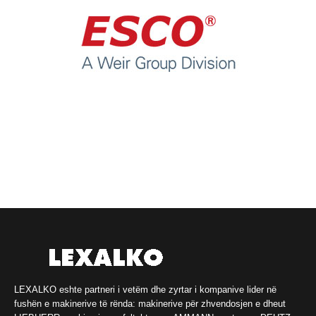
LEXALKO eshte partneri i vetëm dhe zyrtar i kompanive lider në
fushën e makinerive të rënda: makinerive për zhvendosjen e dheut