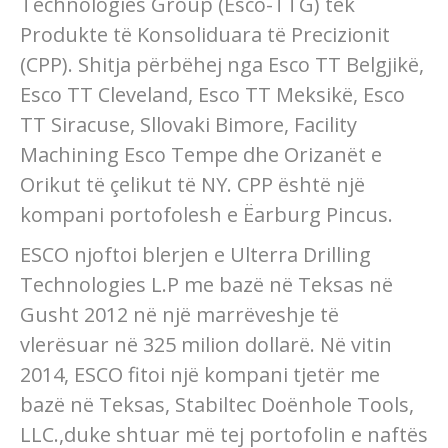
Technologies Group (Esco-TTG) tek
Produkte të Konsoliduara të Precizionit
(CPP). Shitja përbëhej nga Esco TT Belgjikë,
Esco TT Cleveland, Esco TT Meksikë, Esco
TT Siracuse, Sllovaki Bimore, Facility
Machining Esco Tempe dhe Orizanët e
Orikut të çelikut të NY. CPP është një
kompani portofolesh e Ëarburg Pincus.
ESCO njoftoi blerjen e Ulterra Drilling
Technologies L.P me bazë në Teksas në
Gusht 2012 në një marrëveshje të
vlerësuar në 325 milion dollarë. Në vitin
2014, ESCO fitoi një kompani tjetër me
bazë në Teksas, Stabiltec Doënhole Tools,
LLC.,duke shtuar më tej portofolin e naftës