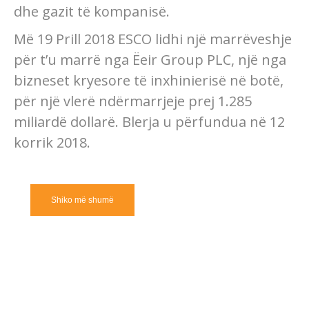
dhe gazit të kompanisë.
Më 19 Prill 2018 ESCO lidhi një marrëveshje
për t’u marrë nga Ëeir Group PLC, një nga
bizneset kryesore të inxhinierisë në botë,
për një vlerë ndërmarrjeje prej 1.285
miliardë dollarë. Blerja u përfundua në 12
korrik 2018.
Shiko më shumë