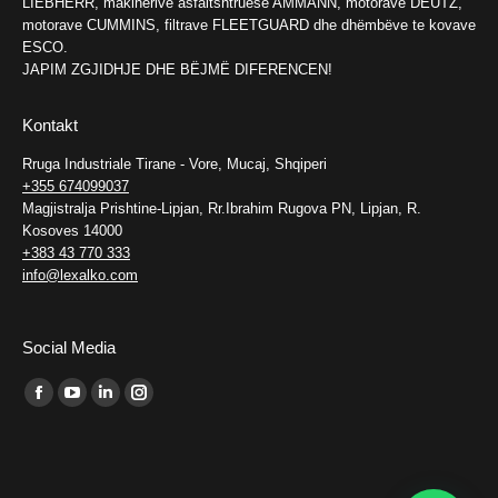
LIEBHERR, makinerive asfaltshtruese AMMANN, motorave DEUTZ,
motorave CUMMINS, filtrave FLEETGUARD dhe dhëmbëve te kovave
ESCO.
JAPIM ZGJIDHJE DHE BËJMË DIFERENCEN!
Kontakt
Rruga Industriale Tirane - Vore, Mucaj, Shqiperi
+355 674099037
Magjistralja Prishtine-Lipjan, Rr.Ibrahim Rugova PN, Lipjan, R.
Kosoves 14000
+383 43 770 333
info@lexalko.com
Social Media
Find us on:
Facebook
YouTube
Linkedin
Instagram
page
page
page
page
opens
opens
opens
opens
in
in
in
in