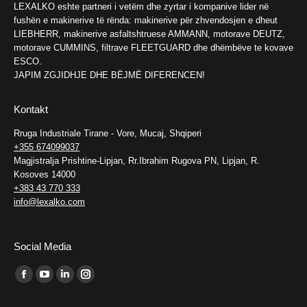
LEXALKO eshte partneri i vetëm dhe zyrtar i kompanive lider në
fushën e makinerive të rënda: makinerive për zhvendosjen e dheut
LIEBHERR, makinerive asfaltshtruese AMMANN, motorave DEUTZ,
motorave CUMMINS, filtrave FLEETGUARD dhe dhëmbëve te kovave
ESCO.
JAPIM ZGJIDHJE DHE BËJMË DIFERENCEN!
Kontakt
Rruga Industriale Tirane - Vore, Mucaj, Shqiperi
+355 674099037
Magjistralja Prishtine-Lipjan, Rr.Ibrahim Rugova PN, Lipjan, R.
Kosoves 14000
+383 43 770 333
info@lexalko.com
Social Media
Find us on:
Facebook
YouTube
Linkedin
Instagram
page
page
page
page