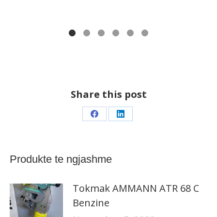
Share this post
Share
Share
on
on
Facebook
LinkedIn
Produkte te ngjashme
Tokmak AMMANN ATR 68 C
Benzine